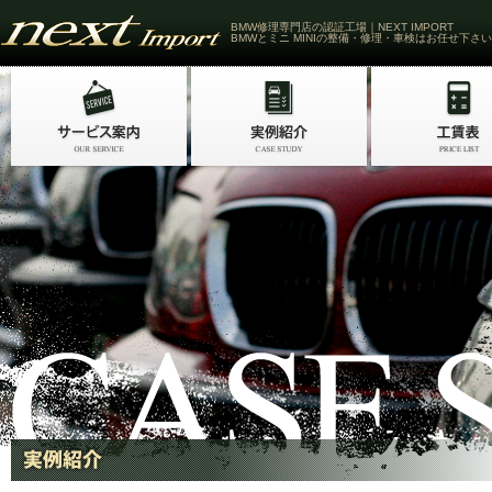
BMW修理専門店の認証工場｜NEXT IMPORT
BMWとミニ MINIの整備・修理・車検はお任せ下さい