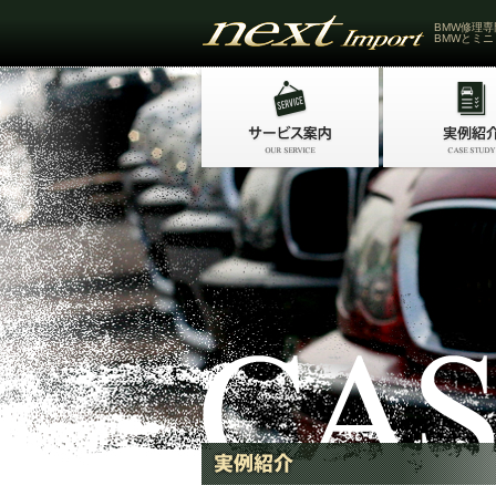
BMW修理専
BMWとミニ