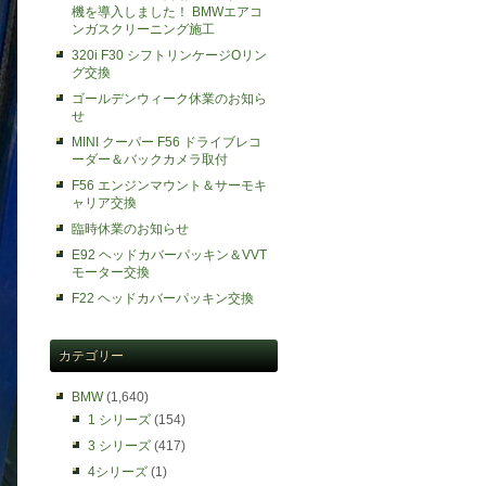
機を導入しました！ BMWエアコ
ンガスクリーニング施工
320i F30 シフトリンケージOリン
グ交換
ゴールデンウィーク休業のお知ら
せ
MINI クーパー F56 ドライブレコ
ーダー＆バックカメラ取付
F56 エンジンマウント＆サーモキ
ャリア交換
臨時休業のお知らせ
E92 ヘッドカバーパッキン＆VVT
モーター交換
F22 ヘッドカバーパッキン交換
カテゴリー
BMW
(1,640)
1 シリーズ
(154)
3 シリーズ
(417)
4シリーズ
(1)