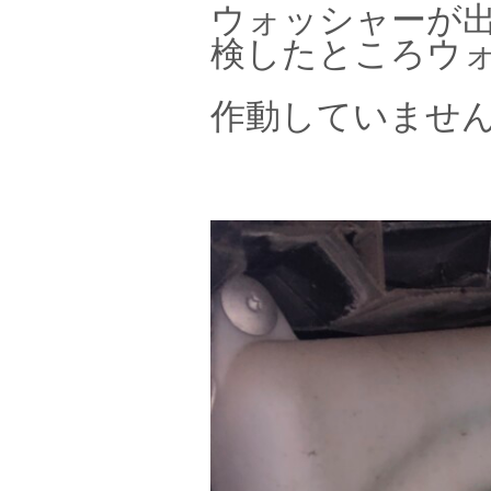
ウォッシャーが
検したところウ
作動していませ