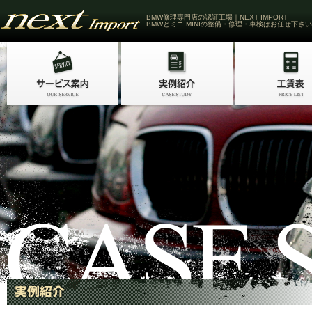
BMW修理専門店の認証工場｜NEXT IMPORT
BMWとミニ MINIの整備・修理・車検はお任せ下さい