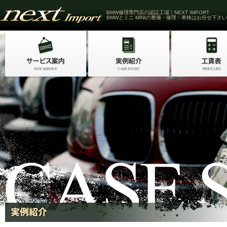
BMW修理専門店の認証工場｜NEXT IMPORT
BMWとミニ MINIの整備・修理・車検はお任せ下さい