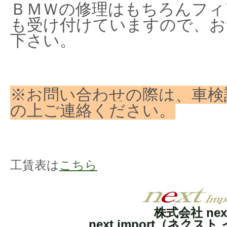
ＢＭＷの修理はもちろんフィ
も受け付けていますので、お
下さい。
※お問い合わせの際は、車検
の上ご連絡ください。
工賃表は
こちら
株式会社 nex
next import（ネクス