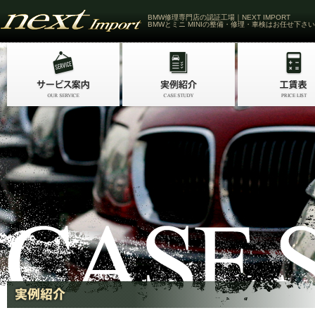
BMW修理専門店の認証工場｜NEXT IMPORT
BMWとミニ MINIの整備・修理・車検はお任せ下さい