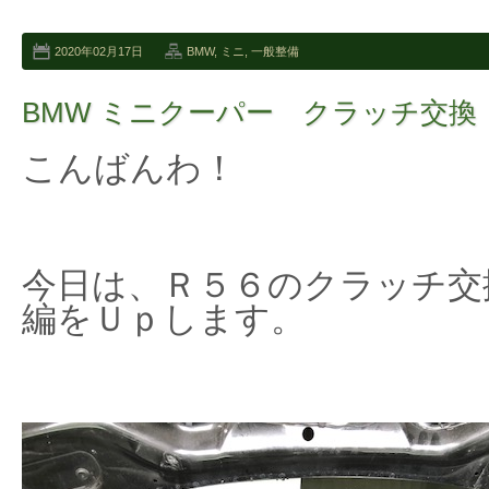
2020年02月17日
BMW
,
ミニ
,
一般整備
BMW ミニクーパー クラッチ交換
こんばんわ！
今日は、Ｒ５６のクラッチ交
編をＵｐします。