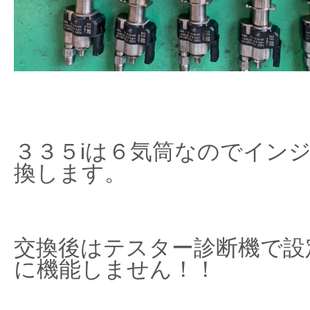
３３５iは６気筒なのでイン
換します。
交換後はテスター診断機で設
に機能しません！！