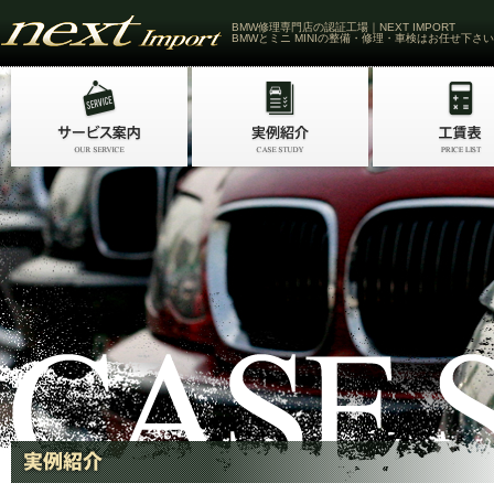
BMW修理専門店の認証工場｜NEXT IMPORT
BMWとミニ MINIの整備・修理・車検はお任せ下さい