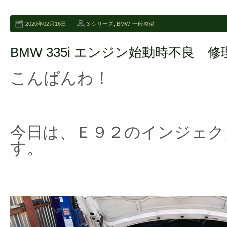
2020年02月16日
3 シリーズ
,
BMW
,
一般整備
BMW 335i エンジン始動時不良 修
こんばんわ！
今日は、Ｅ９２のインジェク
す。