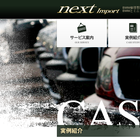
BMW修理専
BMWとミニ