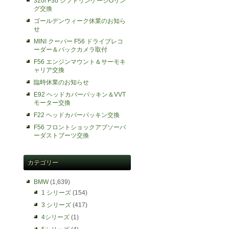
320i F30 シフトリンケージOリン
グ交換
ゴールデンウィーク休業のお知ら
せ
MINI クーパー F56 ドライブレコ
ーダー＆バックカメラ取付
F56 エンジンマウント＆サーモキ
ャリア交換
臨時休業のお知らせ
E92 ヘッドカバーパッキン＆VVT
モーター交換
F22 ヘッドカバーパッキン交換
F56 フロントショックアブソーバ
ーダストブーツ交換
カテゴリー
BMW
(1,639)
1 シリーズ
(154)
3 シリーズ
(417)
4シリーズ
(1)