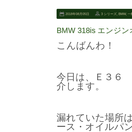
2018年08月05日
3 シリーズ
,
BMW
,
一
BMW 318is エン
こんばんわ！
今日は、Ｅ３６ 
介します。
漏れていた場所
ース・オイルパ