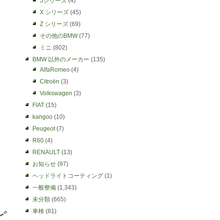
5シリーズ
(4)
X シリーズ
(45)
Z シリーズ
(69)
その他のBMW
(77)
ミニ
(802)
BMW 以外のメーカー
(135)
AlfaRomeo
(4)
Citroën
(3)
Volkswagen
(3)
FIAT
(15)
kangoo
(10)
Peugeot
(7)
R60
(4)
RENAULT
(13)
お知らせ
(97)
ヘッドライトコーティング
(1)
一般整備
(1,343)
未分類
(665)
車検
(81)
ど