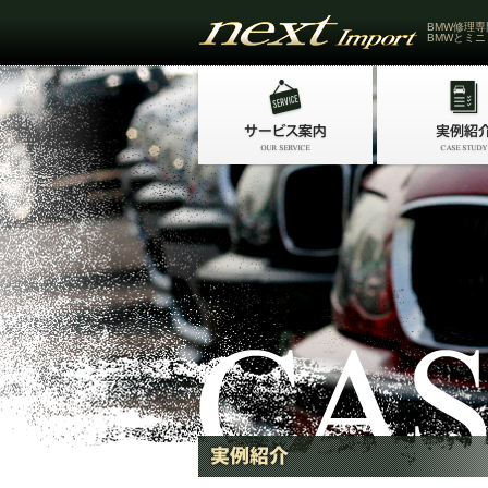
BMW修理専
BMWとミニ