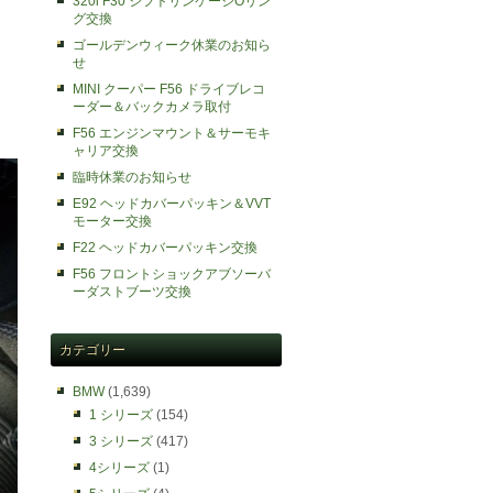
320i F30 シフトリンケージOリン
グ交換
ゴールデンウィーク休業のお知ら
せ
MINI クーパー F56 ドライブレコ
ーダー＆バックカメラ取付
F56 エンジンマウント＆サーモキ
ャリア交換
臨時休業のお知らせ
E92 ヘッドカバーパッキン＆VVT
モーター交換
F22 ヘッドカバーパッキン交換
F56 フロントショックアブソーバ
ーダストブーツ交換
カテゴリー
BMW
(1,639)
1 シリーズ
(154)
3 シリーズ
(417)
4シリーズ
(1)