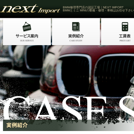
BMW修理専門店の認証工場｜NEXT IMPORT
BMWとミニ MINIの整備・修理・車検はお任せ下さい