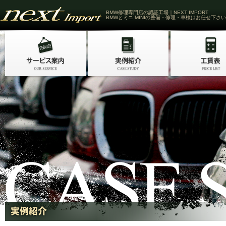
BMW修理専門店の認証工場｜NEXT IMPORT
BMWとミニ MINIの整備・修理・車検はお任せ下さい