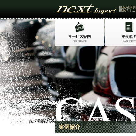
BMW修理専
BMWとミニ