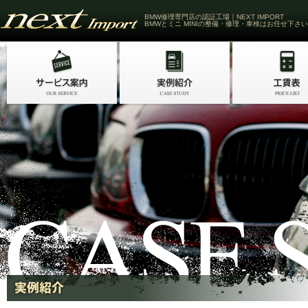
BMW修理専門店の認証工場｜NEXT IMPORT
BMWとミニ MINIの整備・修理・車検はお任せ下さい