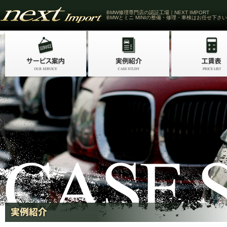
BMW修理専門店の認証工場｜NEXT IMPORT
BMWとミニ MINIの整備・修理・車検はお任せ下さい