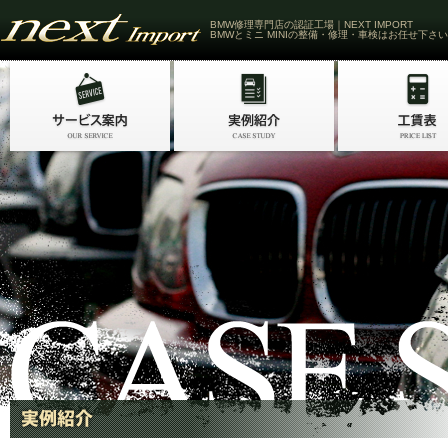
BMW修理専門店の認証工場｜NEXT IMPORT
BMWとミニ MINIの整備・修理・車検はお任せ下さい