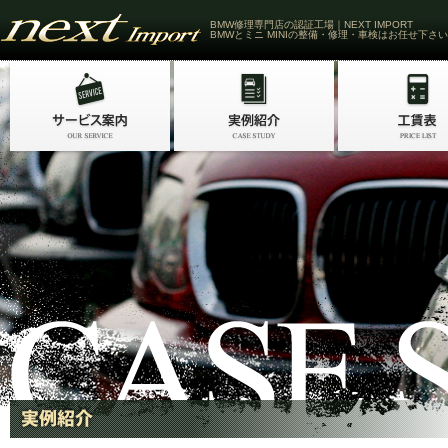
BMW修理専門店の認証工場｜NEXT IMPORT
BMWとミニ MINIの整備・修理・車検はお任せ下さい