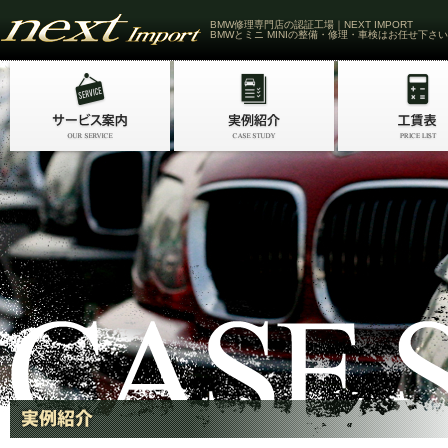
BMW修理専門店の認証工場｜NEXT IMPORT
BMWとミニ MINIの整備・修理・車検はお任せ下さい