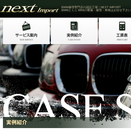
BMW修理専門店の認証工場｜NEXT IMPORT
BMWとミニ MINIの整備・修理・車検はお任せ下さい