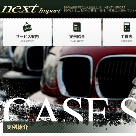
BMW修理専門店の認証工場｜NEXT IMPORT
BMWとミニ MINIの整備・修理・車検はお任せ下さい