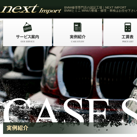
BMW修理専門店の認証工場｜NEXT IMPORT
BMWとミニ MINIの整備・修理・車検はお任せ下さい