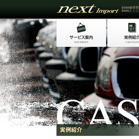
BMW修理専
BMWとミニ