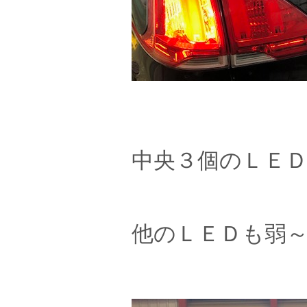
中央３個のＬＥ
他のＬＥＤも弱