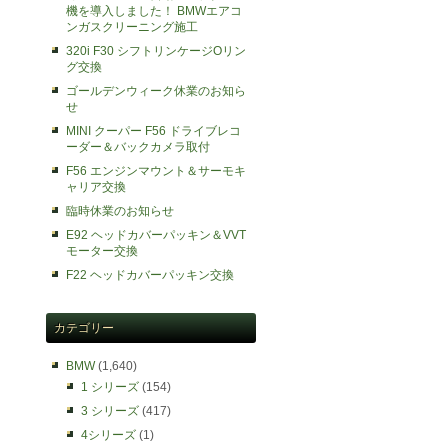
機を導入しました！ BMWエアコ
ンガスクリーニング施工
320i F30 シフトリンケージOリン
グ交換
ゴールデンウィーク休業のお知ら
せ
MINI クーパー F56 ドライブレコ
ーダー＆バックカメラ取付
F56 エンジンマウント＆サーモキ
ャリア交換
臨時休業のお知らせ
E92 ヘッドカバーパッキン＆VVT
モーター交換
F22 ヘッドカバーパッキン交換
カテゴリー
BMW
(1,640)
1 シリーズ
(154)
3 シリーズ
(417)
4シリーズ
(1)