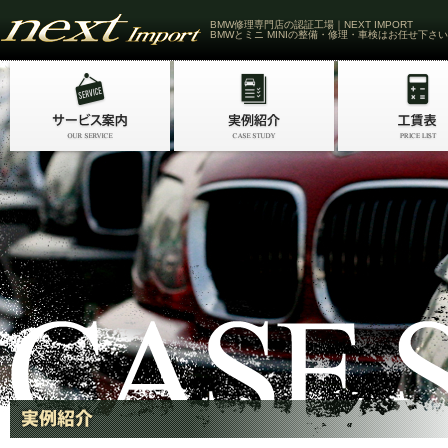
BMW修理専門店の認証工場｜NEXT IMPORT
BMWとミニ MINIの整備・修理・車検はお任せ下さい