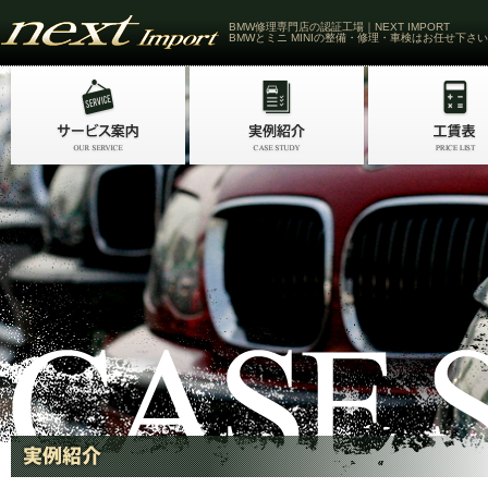
BMW修理専門店の認証工場｜NEXT IMPORT
BMWとミニ MINIの整備・修理・車検はお任せ下さい