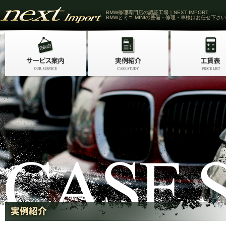
BMW修理専門店の認証工場｜NEXT IMPORT
BMWとミニ MINIの整備・修理・車検はお任せ下さい