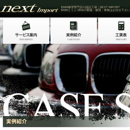
BMW修理専門店の認証工場｜NEXT IMPORT
BMWとミニ MINIの整備・修理・車検はお任せ下さい