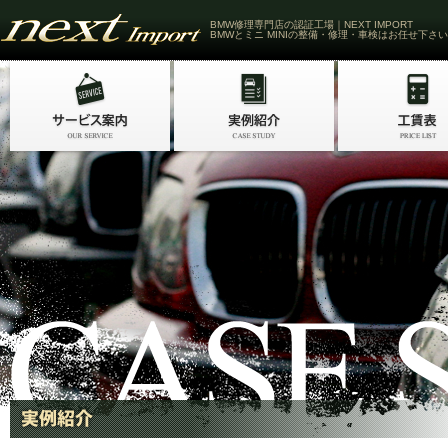
BMW修理専門店の認証工場｜NEXT IMPORT
BMWとミニ MINIの整備・修理・車検はお任せ下さい