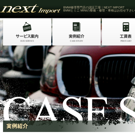
BMW修理専門店の認証工場｜NEXT IMPORT
BMWとミニ MINIの整備・修理・車検はお任せ下さい