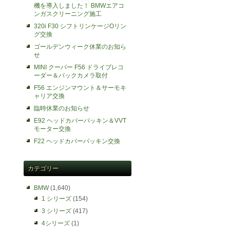
。
機を導入しました！ BMWエアコ
ンガスクリーニング施工
320i F30 シフトリンケージOリン
グ交換
ゴールデンウィーク休業のお知ら
せ
MINI クーパー F56 ドライブレコ
ーダー＆バックカメラ取付
F56 エンジンマウント＆サーモキ
ャリア交換
臨時休業のお知らせ
E92 ヘッドカバーパッキン＆VVT
モーター交換
F22 ヘッドカバーパッキン交換
カテゴリー
BMW
(1,640)
1 シリーズ
(154)
3 シリーズ
(417)
4シリーズ
(1)