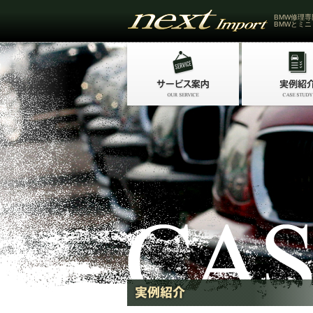
BMW修理専
BMWとミニ