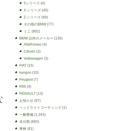
5シリーズ
(4)
X シリーズ
(45)
Z シリーズ
(69)
その他のBMW
(77)
ミニ
(802)
BMW 以外のメーカー
(136)
AlfaRomeo
(4)
Citroën
(3)
Volkswagen
(3)
FIAT
(15)
kangoo
(10)
Peugeot
(7)
R60
(4)
RENAULT
(13)
な
お知らせ
(97)
ヘッドライトコーティング
(1)
一般整備
(1,343)
未分類
(665)
車検
(81)