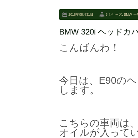
2018年08月31日
3 シリーズ
,
BMW
,
一
BMW 320i ヘッ
こんばんわ！
今日は、E90の
します。
こちらの車両は
オイルが入って