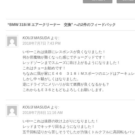
“BMW 318i M エアークリーナー 交換” への2件のフィードバック
KOUJI MASUDA
より:
2018年7月7日 7:43 PM
いやーこれは抜群にレスポンスが良くなりました！
何か邪魔物が難くなった感じでチョーグッドです！
レッドゾーンまでスムーズに吹け上がるようになりました！
これはチョーお勧めです！
ちなみに我が家にＥ４６ ３１８ⅰＭスポーツのエンドはアーキュレ
しかし中々騒がしくはなりました。
逆にドライブにメリハリが出て燃費が良くなるかも？
これからもＥ３６ともどもよろしくお願いします。
KOUJI MASUDA
より:
2018年7月8日 11:16 AM
いやーこれは抜群の吹け上がりになりました！
レッドまでキッチリ回るようになりました！
五千回転辺りから苦しそうでしたが力強くトルクフルに高回転もバッ