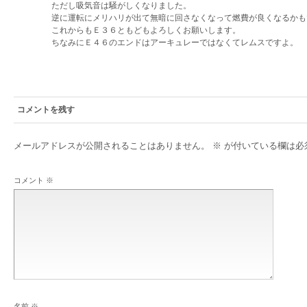
ただし吸気音は騒がしくなりました。
逆に運転にメリハリが出て無暗に回さなくなって燃費が良くなるかも
これからもＥ３６ともどもよろしくお願いします。
ちなみにＥ４６のエンドはアーキュレーではなくてレムスですよ。
コメントを残す
メールアドレスが公開されることはありません。
※
が付いている欄は必
コメント
※
名前
※