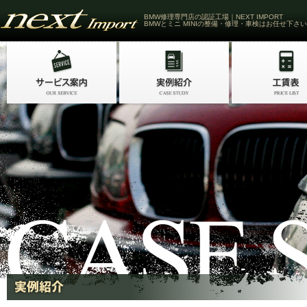
BMW修理専門店の認証工場｜NEXT IMPORT
BMWとミニ MINIの整備・修理・車検はお任せ下さい