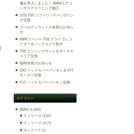
機を導入しました！ BMWエアコ
ンガスクリーニング施工
」
320i F30 シフトリンケージOリン
グ交換
ゴールデンウィーク休業のお知ら
せ
MINI クーパー F56 ドライブレコ
ーダー＆バックカメラ取付
当
F56 エンジンマウント＆サーモキ
ャリア交換
臨時休業のお知らせ
E92 ヘッドカバーパッキン＆VVT
モーター交換
F22 ヘッドカバーパッキン交換
カテゴリー
BMW
(1,640)
1 シリーズ
(154)
3 シリーズ
(417)
4シリーズ
(1)