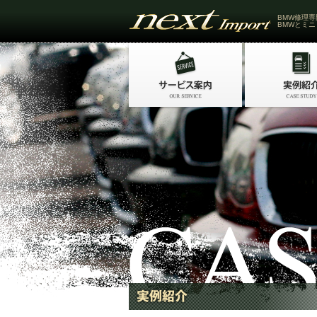
BMW修理専
BMWとミニ