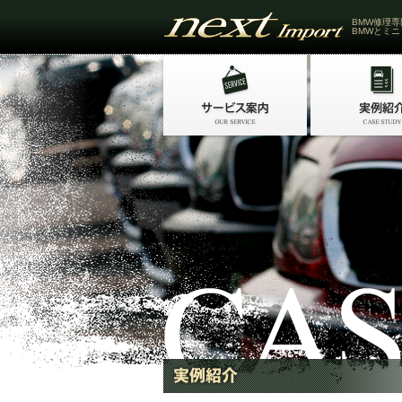
BMW修理専
BMWとミニ