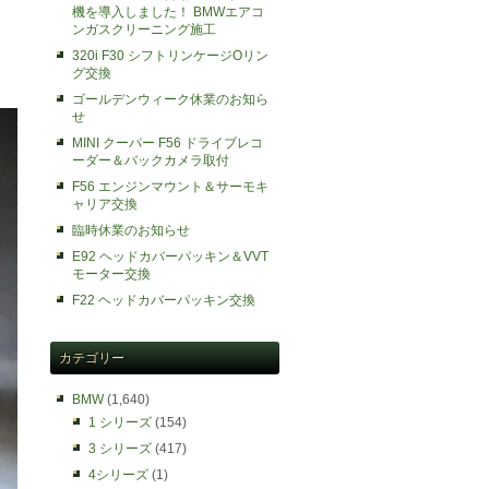
機を導入しました！ BMWエアコ
ンガスクリーニング施工
320i F30 シフトリンケージOリン
グ交換
ゴールデンウィーク休業のお知ら
せ
MINI クーパー F56 ドライブレコ
ーダー＆バックカメラ取付
F56 エンジンマウント＆サーモキ
ャリア交換
臨時休業のお知らせ
E92 ヘッドカバーパッキン＆VVT
モーター交換
F22 ヘッドカバーパッキン交換
カテゴリー
BMW
(1,640)
1 シリーズ
(154)
3 シリーズ
(417)
4シリーズ
(1)