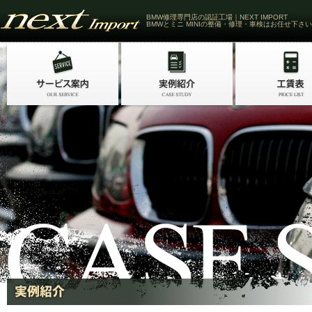
BMW修理専門店の認証工場｜NEXT IMPORT
BMWとミニ MINIの整備・修理・車検はお任せ下さい