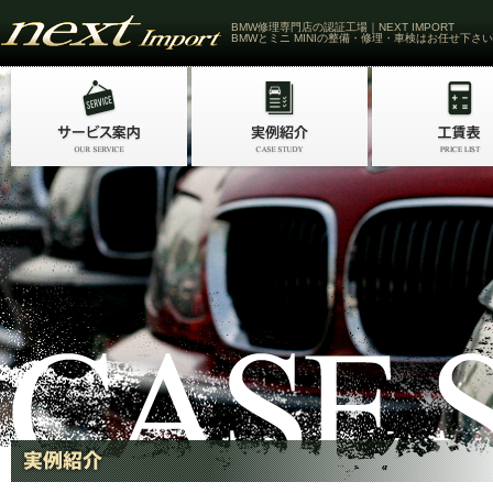
BMW修理専門店の認証工場｜NEXT IMPORT
BMWとミニ MINIの整備・修理・車検はお任せ下さい