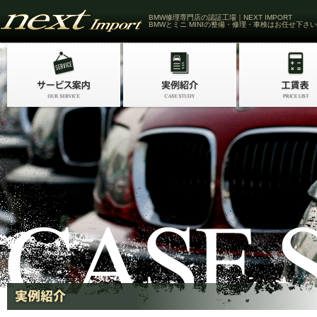
BMW修理専門店の認証工場｜NEXT IMPORT
BMWとミニ MINIの整備・修理・車検はお任せ下さい