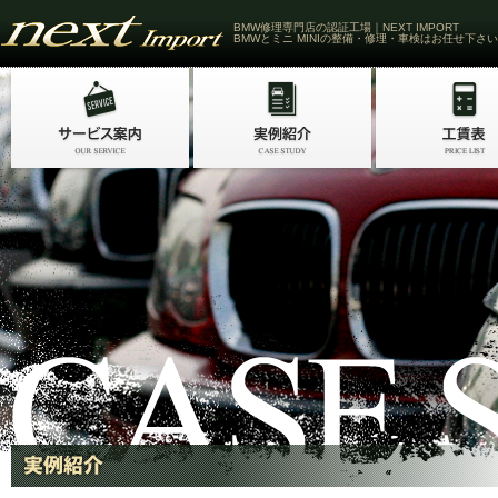
BMW修理専門店の認証工場｜NEXT IMPORT
BMWとミニ MINIの整備・修理・車検はお任せ下さい