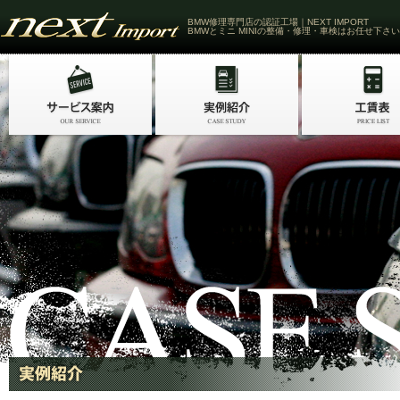
BMW修理専門店の認証工場｜NEXT IMPORT
BMWとミニ MINIの整備・修理・車検はお任せ下さい