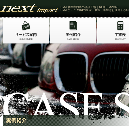
BMW修理専門店の認証工場｜NEXT IMPORT
BMWとミニ MINIの整備・修理・車検はお任せ下さい