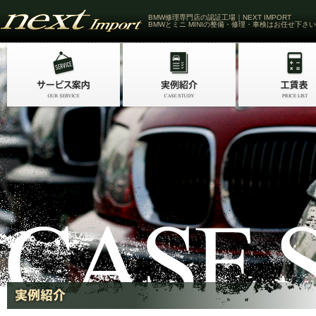
BMW修理専門店の認証工場｜NEXT IMPORT
BMWとミニ MINIの整備・修理・車検はお任せ下さい