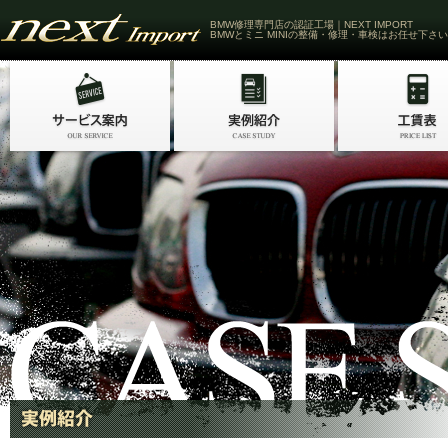
BMW修理専門店の認証工場｜NEXT IMPORT
BMWとミニ MINIの整備・修理・車検はお任せ下さい