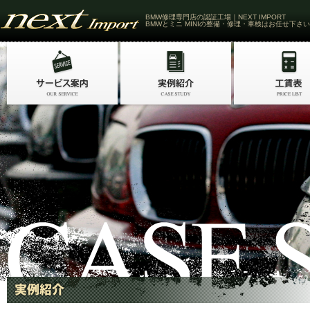
BMW修理専門店の認証工場｜NEXT IMPORT
BMWとミニ MINIの整備・修理・車検はお任せ下さい