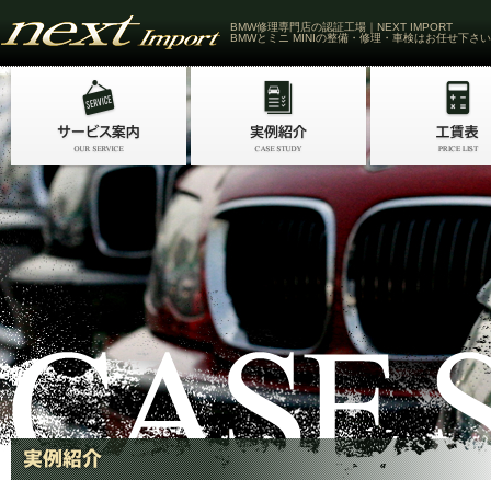
BMW修理専門店の認証工場｜NEXT IMPORT
BMWとミニ MINIの整備・修理・車検はお任せ下さい