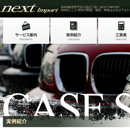
BMW修理専門店の認証工場｜NEXT IMPORT
BMWとミニ MINIの整備・修理・車検はお任せ下さい