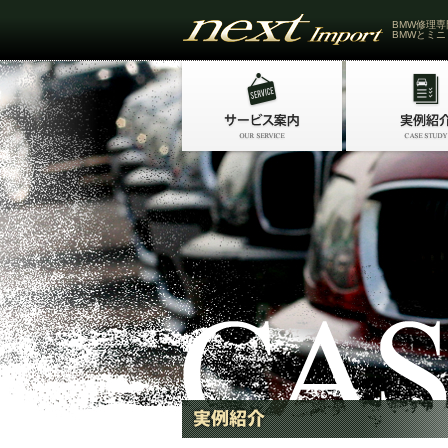
BMW修理専
BMWとミニ