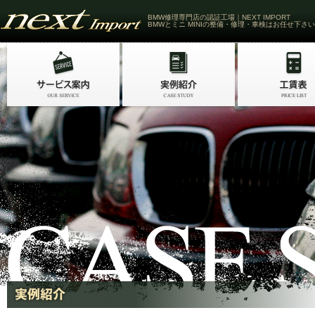
BMW修理専門店の認証工場｜NEXT IMPORT
BMWとミニ MINIの整備・修理・車検はお任せ下さい