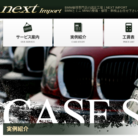
BMW修理専門店の認証工場｜NEXT IMPORT
BMWとミニ MINIの整備・修理・車検はお任せ下さい