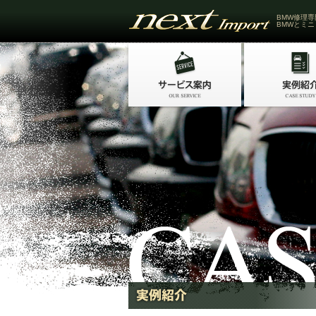
BMW修理専
BMWとミニ