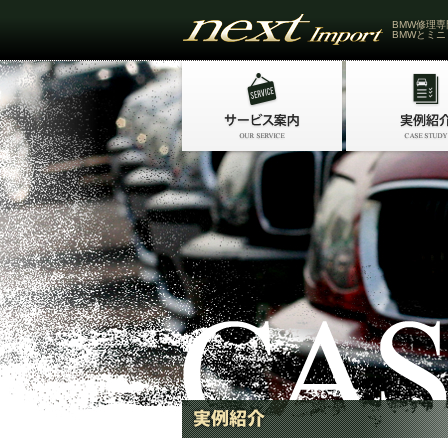
BMW修理専
BMWとミニ