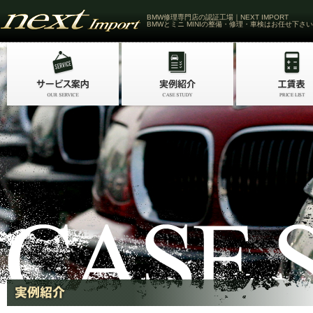
BMW修理専門店の認証工場｜NEXT IMPORT
BMWとミニ MINIの整備・修理・車検はお任せ下さい