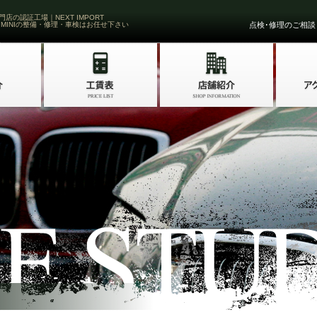
門店の認証工場｜NEXT IMPORT
 MINIの整備・修理・車検はお任せ下さい
点検･修理のご相談・