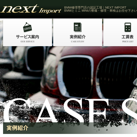
BMW修理専門店の認証工場｜NEXT IMPORT
BMWとミニ MINIの整備・修理・車検はお任せ下さい