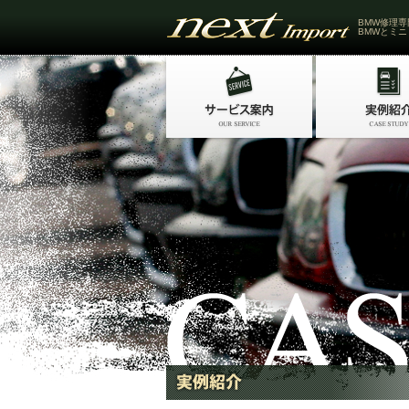
BMW修理専
BMWとミニ